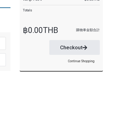
Totals
฿0.00THB
購物車金額合計
Checkout
Continue Shopping