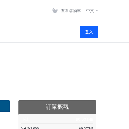
查看購物車
中文
登入
訂單概觀
小計
฿0.00THB
Vat @ 7.00%
฿0.00THB